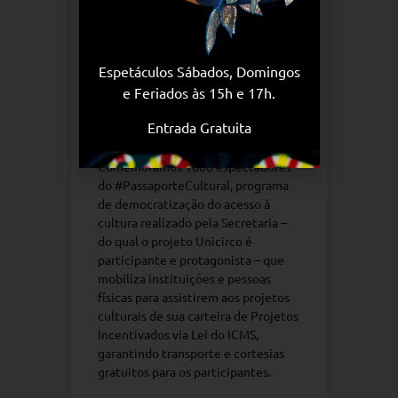
Economia Criativa do
Rio de Janeiro para
celebrar 1000
Espetáculos Sábados, Domingos
espectadores do
e Feriados às 15h e 17h.
Programa Passaporte
Cultural
Entrada Gratuita
Comemoramos 1000 espectadores
do #PassaporteCultural, programa
de democratização do acesso à
cultura realizado pela Secretaria –
do qual o projeto Unicirco é
participante e protagonista – que
mobiliza instituições e pessoas
físicas para assistirem aos projetos
culturais de sua carteira de Projetos
Incentivados via Lei do ICMS,
garantindo transporte e cortesias
gratuitos para os participantes.