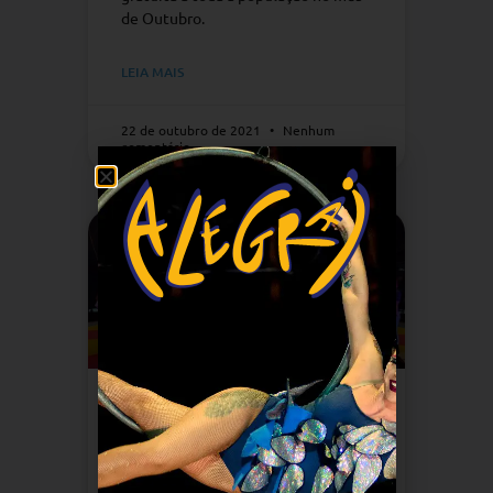
de Outubro.
LEIA MAIS
22 de outubro de 2021
Nenhum
comentário
Projeto Unicirco
recebe a Secretária de
Estado de Cultura e