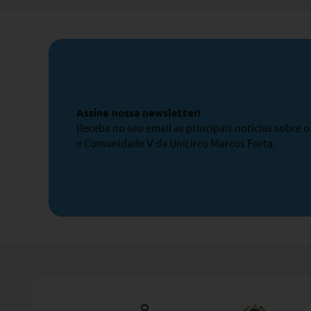
Assine nossa newsletter!
Receba no seu email as principais notícias sobre 
e Comunidade V da Unicirco Marcos Forta.