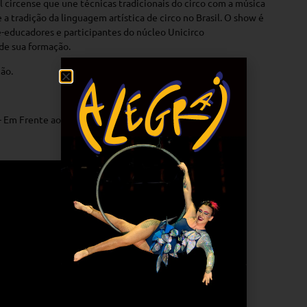
 circense que une técnicas tradicionais do circo com a música
a tradição da linguagem artística de circo no Brasil. O show é
te-educadores e participantes do núcleo Unicirco
de sua formação.
ção.
 – Em Frente ao BioParque