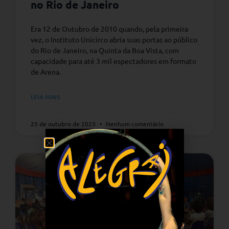
no Rio de Janeiro
Era 12 de Outubro de 2010 quando, pela primeira
vez, o Instituto Unicirco abria suas portas ao público
do Rio de Janeiro, na Quinta da Boa Vista, com
capacidade para até 3 mil espectadores em formato
de Arena.
LEIA MAIS
25 de outubro de 2023
Nenhum comentário