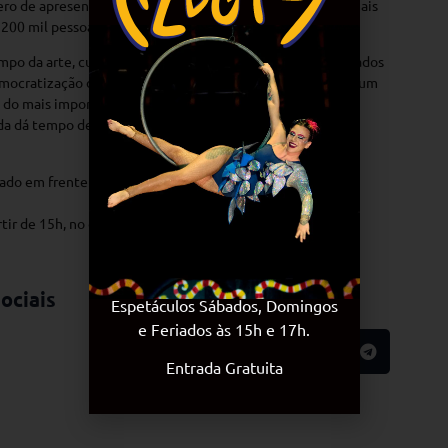
ro de apresentações e espectadores ultrapassará ainda mais
 200 mil pessoas?
ampo da arte, cultura e educação, contribuindo com resultados
emocratização do acesso aos bens culturais e estimulando um
s do mais importante Parque Público da Cidade, a Imperial
nda dá tempo de conferir o espetáculo!
mado em frente ao BioParque do Rio
rtir de 15h, no dia do show – Sujeito à Lotação
ociais
Espetáculos Sábados, Domingos
e Feriados às 15h e 17h.
Entrada Gratuita