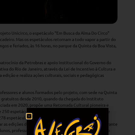
rojeto Unicirco, o espetáculo “Em Busca da Alma Do Circo”
cadeiro. Mas os espetáculos retornam a todo vapor a partir do
gos e feriados, às 16 horas, no parque da Quinta da Boa Vista,
trocínio da Petrobras e apoio institucional do Governo do
iva do Rio de Janeiro, através da Lei de Incentivo à Cultura e
 edição e realiza ações culturais, sociais e pedagógicas
ofessores e alunos formados pelo projeto, com sede na Quinta
ca gratuitos desde 2010, quando da chegada do Instituto
iniciada em 2020, propõe uma Retomada Cultural pioneira e
 250 espetáculos a serem apresentados. Até dezembro de
 278 espetáculos que levaram um total de 187.529
ar as edições do Projeto Escola, que faz apresentações durante
lunos, professores e pais. Tendo a quinta edição do projeto