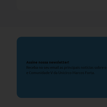
Assine nossa newsletter!
Receba no seu email as principais notícias sobre 
e Comunidade V da Unicirco Marcos Forta.