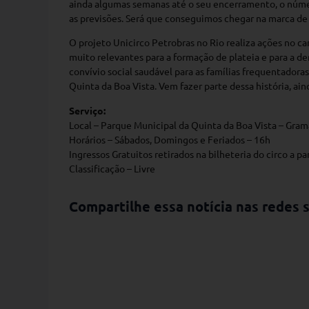
ainda algumas semanas até o seu encerramento, o núme
as previsões. Será que conseguimos chegar na marca de
O projeto Unicirco Petrobras no Rio realiza ações no c
muito relevantes para a formação de plateia e para a d
convívio social saudável para as famílias frequentadora
Quinta da Boa Vista. Vem fazer parte dessa história, ai
Serviço:
Local – Parque Municipal da Quinta da Boa Vista – Gra
Horários – Sábados, Domingos e Feriados – 16h
Ingressos Gratuitos retirados na bilheteria do circo a pa
Classificação – Livre
Compartilhe essa notícia nas redes s