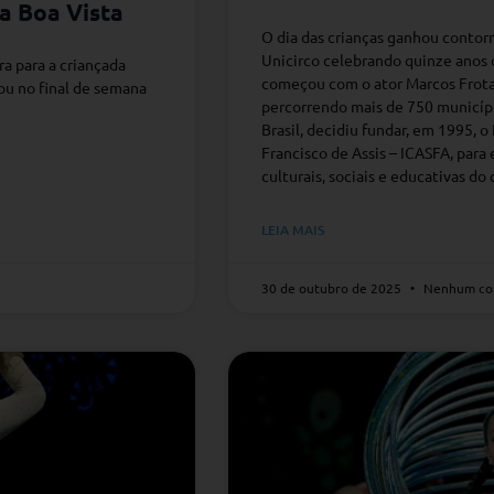
a Boa Vista
O dia das crianças ganhou contor
Unicirco celebrando quinze anos d
ra para a criançada
começou com o ator Marcos Frota 
ou no final de semana
percorrendo mais de 750 municípi
Brasil, decidiu fundar, em 1995, o 
Francisco de Assis – ICASFA, para 
culturais, sociais e educativas do 
LEIA MAIS
30 de outubro de 2025
Nenhum co