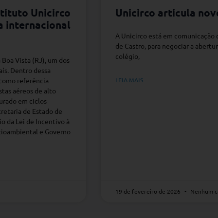
tituto Unicirco
Unicirco articula no
a internacional
A Unicirco está em comunicação c
de Castro, para negociar a abert
colégio,
 Boa Vista (RJ), um dos
aís. Dentro dessa
 como referência
LEIA MAIS
stas aéreos de alto
urado em ciclos
cretaria de Estado de
o da Lei de Incentivo à
ocioambiental e Governo
19 de fevereiro de 2026
Nenhum c