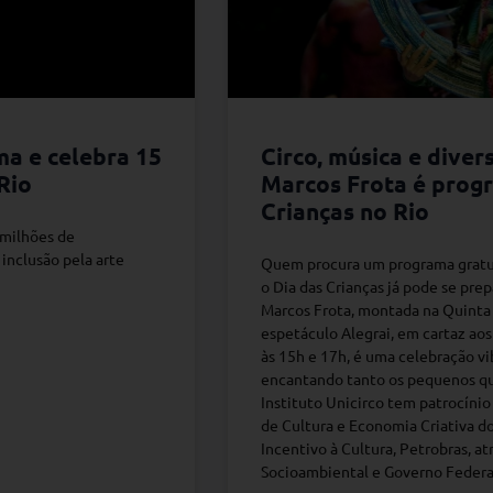
ma e celebra 15
Circo, música e diver
 Rio
Marcos Frota é progr
Crianças no Rio
 milhões de
inclusão pela arte
Quem procura um programa gratuit
o Dia das Crianças já pode se prepa
Marcos Frota, montada na Quinta 
espetáculo Alegrai, em cartaz ao
às 15h e 17h, é uma celebração vib
encantando tanto os pequenos qu
Instituto Unicirco tem patrocínio
de Cultura e Economia Criativa do
Incentivo à Cultura, Petrobras, a
Socioambiental e Governo Federa