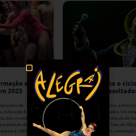
rmação social:
Unicirco fecha o cic
 em 2025
Mostra de Resultado
xpressivo de
No dia 12 de dezembro, a Unicirc
te, Educação &
da Mostra de Resultados. Um tot
áculos circenses
participaram do espetáculo de tem
 à população do Rio de
amigos e familiares. Mais de 500
 acesso à cultura e
representar, no palco, a evolução