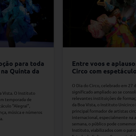
opção para toda
Entre voos e aplausos
 na Quinta da
Circo com espetáculo
O Dia do Circo, celebrado em 27 
significado ampliado ao se consol
 Vista. O Instituto
relevantes instituições de forma
 em temporada de
da Boa Vista, o Instituto Unicirc
áculo “Alegrai”,
principal formador de artistas cir
ança, música e números
internacional, especialmente na a
a.
semana, o público pode comemora
Instituto, viabilizados com o pat