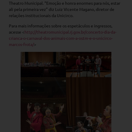
Theatro Municipal. “Emoção e honra enormes para nós, estar
ali pela primeira vez” diz Luiz Vicente Magano, diretor de
relações institucionais da Unicirco.
Para mais informações sobre os espetáculos e ingressos,
acesse <
http://theatromunicipal.rj.gov.br/concerto-dia-da-
crianca-o-carnaval-dos-animais-com-a-ostm-e-o-unicirco-
marcos-frota/
>