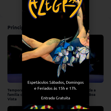
Principais Notícias
Espetáculos Sábados, Domingos
e Feriados às 15h e 17h.
Temporada de férias: Unicirco é opção para toda a
família com espetáculo gratuito na Quinta da Boa
Entrada Gratuita
Vista