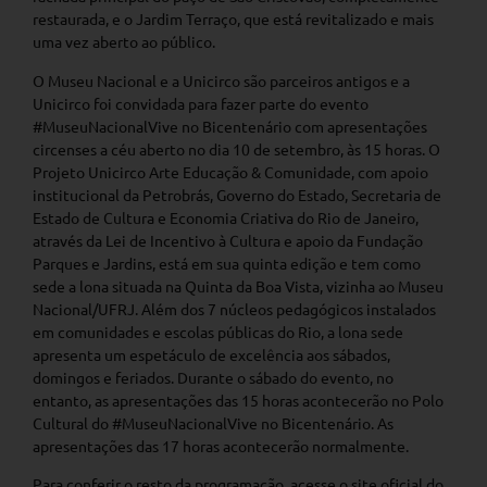
restaurada, e o Jardim Terraço, que está revitalizado e mais
uma vez aberto ao público.
O Museu Nacional e a Unicirco são parceiros antigos e a
Unicirco foi convidada para fazer parte do evento
#MuseuNacionalVive no Bicentenário com apresentações
circenses a céu aberto no dia 10 de setembro, às 15 horas. O
Projeto Unicirco Arte Educação & Comunidade, com apoio
institucional da Petrobrás, Governo do Estado, Secretaria de
Estado de Cultura e Economia Criativa do Rio de Janeiro,
através da Lei de Incentivo à Cultura e apoio da Fundação
Parques e Jardins, está em sua quinta edição e tem como
sede a lona situada na Quinta da Boa Vista, vizinha ao Museu
Nacional/UFRJ. Além dos 7 núcleos pedagógicos instalados
em comunidades e escolas públicas do Rio, a lona sede
apresenta um espetáculo de excelência aos sábados,
domingos e feriados. Durante o sábado do evento, no
entanto, as apresentações das 15 horas acontecerão no Polo
Cultural do #MuseuNacionalVive no Bicentenário. As
apresentações das 17 horas acontecerão normalmente.
Para conferir o resto da programação, acesse o site oficial do